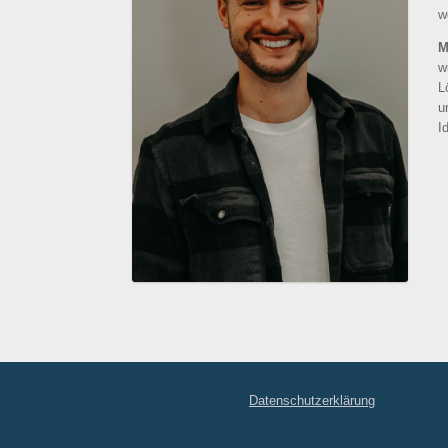
w
M
w
L
u
I
Datenschutzerklärung