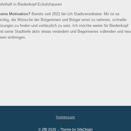
ohnhaft in Biedenkopf-Eckelshausen
eine Motivation?
Bereits seit 2021 bin ich Stadtverordneter. Mir ist es
ichtig, die Wünsche der Bürgerinnen und Bürger ernst zu nehmen, schnelle
ösungen zu finden und verlässlich zu sein. Ich möchte weiter für Biedenkopf
nd seine Stadtteile aktiv etwas verändern und Begonnenes vollenden und neu
deen einbringen.
Impressum
© ZfB 2026
Theme by
SiteOrigin