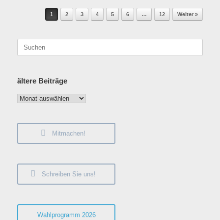
Beitragsnavigation
1
2
3
4
5
6
…
12
Weiter »
Suchen
nach:
ältere Beiträge
ältere
Beiträge
Mitmachen!
Schreiben Sie uns!
Wahlprogramm 2026