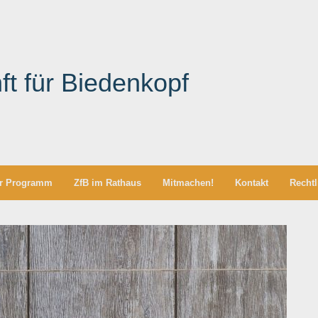
ft für Biedenkopf
r Programm
ZfB im Rathaus
Mitmachen!
Kontakt
Rechtl