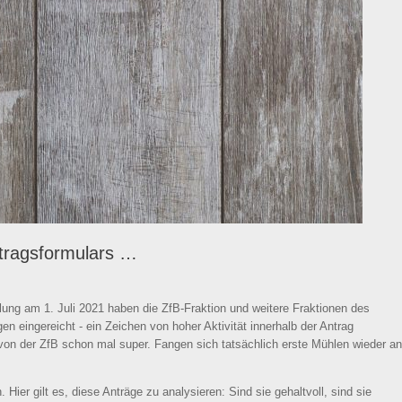
ntragsformulars …
ung am 1. Juli 2021 haben die ZfB-Fraktion und weitere Fraktionen des
n eingereicht - ein Zeichen von hoher Aktivität innerhalb der Antrag
 von der ZfB schon mal super. Fangen sich tatsächlich erste Mühlen wieder an
 Hier gilt es, diese Anträge zu analysieren: Sind sie gehaltvoll, sind sie