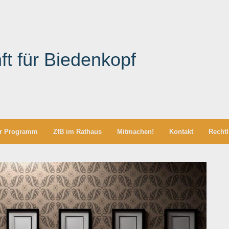
ft für Biedenkopf
r Programm
ZfB im Rathaus
Mitmachen!
Kontakt
Rechtl